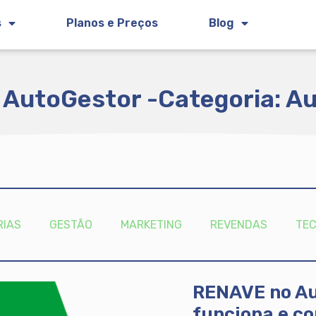
s
Planos e Preços
Blog
 AutoGestor -
Categoria: A
RIAS
GESTÃO
MARKETING
REVENDAS
TE
RENAVE no Au
funciona e co