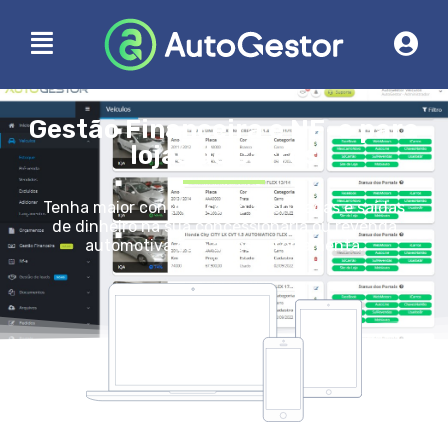
Gestão Financeira e NF-e para
lojas de carros
Tenha maior controle sobre as entradas e saídas
de dinheiro na sua concessionária ou revenda
automotiva com a nossa ferramenta.